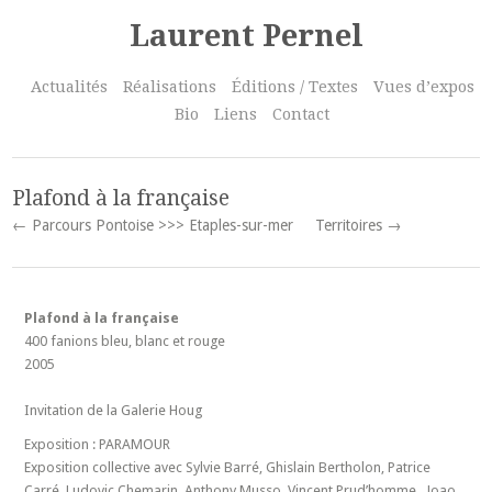
Laurent Pernel
Actualités
Réalisations
Éditions / Textes
Vues d’expos
Bio
Liens
Contact
Plafond à la française
← Parcours Pontoise >>> Etaples-sur-mer
Territoires →
Plafond à la française
400 fanions bleu, blanc et rouge
2005
Invitation de la Galerie Houg
Exposition : PARAMOUR
Exposition collective avec Sylvie Barré, Ghislain Bertholon, Patrice
Carré, Ludovic Chemarin, Anthony Musso, Vincent Prud’homme, Joao