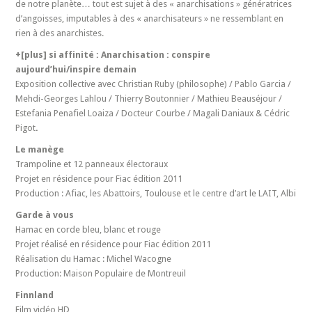
de notre planète… tout est sujet à des « anarchisations » génératrices
d’angoisses, imputables à des « anarchisateurs » ne ressemblant en
rien à des anarchistes.
+[plus] si affinité : Anarchisation : conspire
aujourd’hui/inspire demain
Exposition collective avec Christian Ruby (philosophe) / Pablo Garcia /
Mehdi-Georges Lahlou / Thierry Boutonnier / Mathieu Beauséjour /
Estefania Penafiel Loaiza / Docteur Courbe / Magali Daniaux & Cédric
Pigot
.
Le manège
Trampoline et 12 panneaux électoraux
Projet en résidence pour Fiac édition 2011
Production : Afiac, les Abattoirs, Toulouse et le centre d’art le LAIT, Albi
Garde à vous
Hamac en corde bleu, blanc et rouge
Projet réalisé en résidence pour Fiac édition 2011
Réalisation du Hamac : Michel Wacogne
Production: Maison Populaire de Montreuil
Finnland
Film vidéo HD